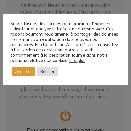
Céliane with Netatmo c’est une innovation
qui va vous simplifier la vie. C’est la solution
pour rendre votre maison connectée et
Nous utilisons des cookies pour améliorer l’expérience
pilotable avec une seule application.
utilisateur et analyse le trafic sur notre site web. Ces
raisons pourront nous amener à partager des données
concernant votre utilisation du site avec nos
partenaires. En cliquant sur “Accepter“, vous consentez
à l’utilisation de cookies sur notre site web,
conformément à la description fournie dans notre
Installation d’une borne de recharge
politique relative aux cookies.
Lire plus
pour véhicule électrique
Accepter
Refuser
Rouler en électrique demande de s’adapter.
Fini les stations essences traditionnelles,
place aux bornes de recharge directement
chez vous. Je passe à la voiture électrique !
Pose et rénovation d’un tableau